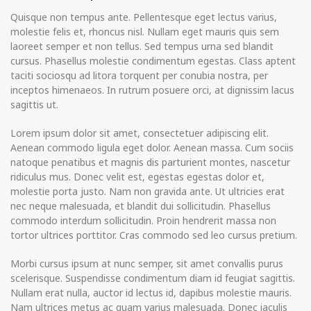
Quisque non tempus ante. Pellentesque eget lectus varius,
molestie felis et, rhoncus nisl. Nullam eget mauris quis sem
laoreet semper et non tellus. Sed tempus urna sed blandit
cursus. Phasellus molestie condimentum egestas. Class aptent
taciti sociosqu ad litora torquent per conubia nostra, per
inceptos himenaeos. In rutrum posuere orci, at dignissim lacus
sagittis ut.
Lorem ipsum dolor sit amet, consectetuer adipiscing elit.
Aenean commodo ligula eget dolor. Aenean massa. Cum sociis
natoque penatibus et magnis dis parturient montes, nascetur
ridiculus mus. Donec velit est, egestas egestas dolor et,
molestie porta justo. Nam non gravida ante. Ut ultricies erat
nec neque malesuada, et blandit dui sollicitudin. Phasellus
commodo interdum sollicitudin. Proin hendrerit massa non
tortor ultrices porttitor. Cras commodo sed leo cursus pretium.
Morbi cursus ipsum at nunc semper, sit amet convallis purus
scelerisque. Suspendisse condimentum diam id feugiat sagittis.
Nullam erat nulla, auctor id lectus id, dapibus molestie mauris.
Nam ultrices metus ac quam varius malesuada. Donec iaculis