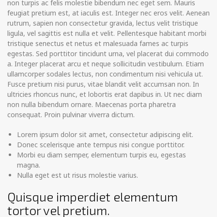
non turpis ac felis molestie bibendum nec eget sem. Mauris
feugiat pretium est, at iaculis est. Integer nec eros velit. Aenean
rutrum, sapien non consectetur gravida, lectus velit tristique
ligula, vel sagittis est nulla et velit. Pellentesque habitant morbi
tristique senectus et netus et malesuada fames ac turpis
egestas. Sed porttitor tincidunt urna, vel placerat dui commodo
a. Integer placerat arcu et neque sollicitudin vestibulum. Etiam
ullamcorper sodales lectus, non condimentum nisi vehicula ut.
Fusce pretium nisi purus, vitae blandit velit accumsan non. In
ultricies rhoncus nunc, et lobortis erat dapibus in. Ut nec diam
non nulla bibendum ornare. Maecenas porta pharetra
consequat. Proin pulvinar viverra dictum.
Lorem ipsum dolor sit amet, consectetur adipiscing elit.
Donec scelerisque ante tempus nisi congue porttitor.
Morbi eu diam semper, elementum turpis eu, egestas
magna.
Nulla eget est ut risus molestie varius.
Quisque imperdiet elementum
tortor vel pretium.