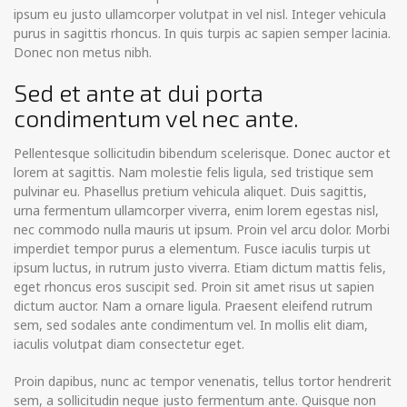
ipsum eu justo ullamcorper volutpat in vel nisl. Integer vehicula
purus in sagittis rhoncus. In quis turpis ac sapien semper lacinia.
Donec non metus nibh.
Sed et ante at dui porta
condimentum vel nec ante.
Pellentesque sollicitudin bibendum scelerisque. Donec auctor et
lorem at sagittis. Nam molestie felis ligula, sed tristique sem
pulvinar eu. Phasellus pretium vehicula aliquet. Duis sagittis,
urna fermentum ullamcorper viverra, enim lorem egestas nisl,
nec commodo nulla mauris ut ipsum. Proin vel arcu dolor. Morbi
imperdiet tempor purus a elementum. Fusce iaculis turpis ut
ipsum luctus, in rutrum justo viverra. Etiam dictum mattis felis,
eget rhoncus eros suscipit sed. Proin sit amet risus ut sapien
dictum auctor. Nam a ornare ligula. Praesent eleifend rutrum
sem, sed sodales ante condimentum vel. In mollis elit diam,
iaculis volutpat diam consectetur eget.
Proin dapibus, nunc ac tempor venenatis, tellus tortor hendrerit
sem, a sollicitudin neque justo fermentum ante. Quisque non