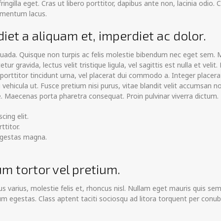
ngilla eget. Cras ut libero porttitor, dapibus ante non, lacinia odio.
ermentum lacus.
iet a aliquam et, imperdiet ac dolor.
ada. Quisque non turpis ac felis molestie bibendum nec eget sem. Mau
r gravida, lectus velit tristique ligula, vel sagittis est nulla et veli
orttitor tincidunt urna, vel placerat dui commodo a. Integer placerat
ehicula ut. Fusce pretium nisi purus, vitae blandit velit accumsan non
. Maecenas porta pharetra consequat. Proin pulvinar viverra dictum.
ing elit.
ttitor.
egestas magna.
m tortor vel pretium.
 varius, molestie felis et, rhoncus nisl. Nullam eget mauris quis se
m egestas. Class aptent taciti sociosqu ad litora torquent per conu