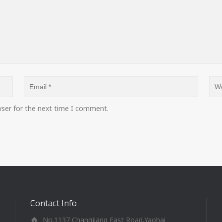
wser for the next time I comment.
Contact Info
No.1137 Changjiang East Road,Yaohai