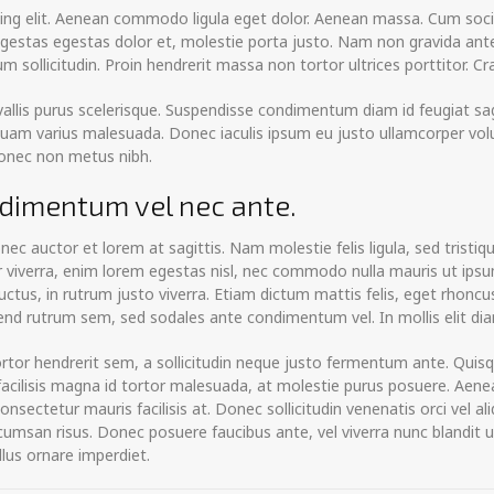
ing elit. Aenean commodo ligula eget dolor. Aenean massa. Cum soci
egestas egestas dolor et, molestie porta justo. Nam non gravida ante
um sollicitudin. Proin hendrerit massa non tortor ultrices porttitor.
lis purus scelerisque. Suspendisse condimentum diam id feugiat sagitt
m varius malesuada. Donec iaculis ipsum eu justo ullamcorper volutpat
 Donec non metus nibh.
ndimentum vel nec ante.
nec auctor et lorem at sagittis. Nam molestie felis ligula, sed tristiq
r viverra, enim lorem egestas nisl, nec commodo nulla mauris ut ipsu
ctus, in rutrum justo viverra. Etiam dictum mattis felis, eget rhoncus
fend rutrum sem, sed sodales ante condimentum vel. In mollis elit dia
ortor hendrerit sem, a sollicitudin neque justo fermentum ante. Quis
facilisis magna id tortor malesuada, at molestie purus posuere. Aen
consectetur mauris facilisis at. Donec sollicitudin venenatis orci vel 
ccumsan risus. Donec posuere faucibus ante, vel viverra nunc blandit
llus ornare imperdiet.