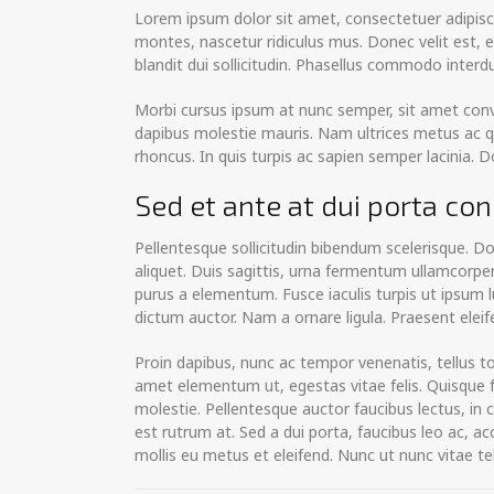
Lorem ipsum dolor sit amet, consectetuer adipisc
montes, nascetur ridiculus mus. Donec velit est, 
blandit dui sollicitudin. Phasellus commodo interd
Morbi cursus ipsum at nunc semper, sit amet conval
dapibus molestie mauris. Nam ultrices metus ac qua
rhoncus. In quis turpis ac sapien semper lacinia.
Sed et ante at dui porta co
Pellentesque sollicitudin bibendum scelerisque. Do
aliquet. Duis sagittis, urna fermentum ullamcorpe
purus a elementum. Fusce iaculis turpis ut ipsum lu
dictum auctor. Nam a ornare ligula. Praesent elei
Proin dapibus, nunc ac tempor venenatis, tellus t
amet elementum ut, egestas vitae felis. Quisque 
molestie. Pellentesque auctor faucibus lectus, in 
est rutrum at. Sed a dui porta, faucibus leo ac, a
mollis eu metus et eleifend. Nunc ut nunc vitae te