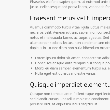
Phasellus eleifend sapien quam, ut euismod ante fri
justo. Pellentesque sed porta libero, venenatis f
Praesent metus velit, imperd
Vivamus commodo turpis vitae ligula luctus malesu
nec eros velit. Aenean rutrum, sapien non consectetu
netus et malesuada fames ac turpis egestas. Sed p
ullamcorper sodales lectus, non condimentum nisi v
dapibus in. Ut nec diam non nulla bibendum ornare
Lorem ipsum dolor sit amet, consectetur adipisc
Donec scelerisque ante tempus nisi congue por
Morbi eu diam semper, elementum turpis eu, 
Nulla eget est ut risus molestie varius.
Quisque imperdiet elementu
Quisque non tempus ante. Pellentesque eget lectus
sed blandit cursus. Phasellus molestie condimentu
posuere orci, at dignissim lacus sagittis ut.