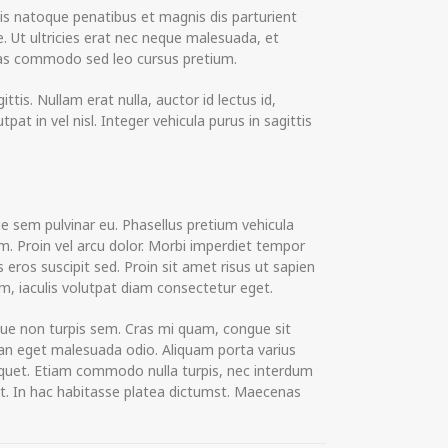
is natoque penatibus et magnis dis parturient
. Ut ultricies erat nec neque malesuada, et
 Cras commodo sed leo cursus pretium.
is. Nullam erat nulla, auctor id lectus id,
 in vel nisl. Integer vehicula purus in sagittis
ue sem pulvinar eu. Phasellus pretium vehicula
m. Proin vel arcu dolor. Morbi imperdiet tempor
 eros suscipit sed. Proin sit amet risus ut sapien
m, iaculis volutpat diam consectetur eget.
que non turpis sem. Cras mi quam, congue sit
ean eget malesuada odio. Aliquam porta varius
aliquet. Etiam commodo nulla turpis, nec interdum
 ut. In hac habitasse platea dictumst. Maecenas